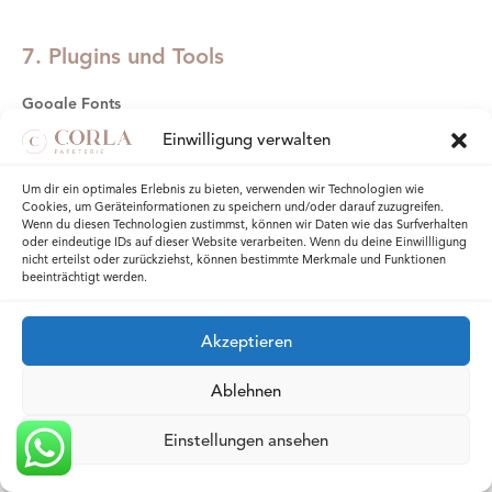
7. Plugins und Tools
Google Fonts
Einwilligung verwalten
Diese Seite nutzt zur einheitlichen Darstellung von Schriftarten
so genannte Google Fonts, die von Google bereitgestellt
Um dir ein optimales Erlebnis zu bieten, verwenden wir Technologien wie
Cookies, um Geräteinformationen zu speichern und/oder darauf zuzugreifen.
werden. Beim Aufruf einer Seite lädt Ihr Browser die benötigten
Wenn du diesen Technologien zustimmst, können wir Daten wie das Surfverhalten
Fonts in ihren Browsercache, um Texte und Schriftarten korrekt
oder eindeutige IDs auf dieser Website verarbeiten. Wenn du deine Einwillligung
nicht erteilst oder zurückziehst, können bestimmte Merkmale und Funktionen
anzuzeigen.
beeinträchtigt werden.
Zu diesem Zweck muss der von Ihnen verwendete Browser
Verbindung zu den Servern von Google aufnehmen. Hierdurch
Akzeptieren
erlangt Google Kenntnis darüber, dass über Ihre IP-Adresse
Ablehnen
diese Website aufgerufen wurde. Die Nutzung von Google
Fonts erfolgt auf Grundlage von Art. 6 Abs. 1 lit. f DSGVO. Der
Einstellungen ansehen
Websitebetreiber hat ein berechtigtes Interesse an der
einheitlichen Darstellung des Schriftbildes auf seiner Website.